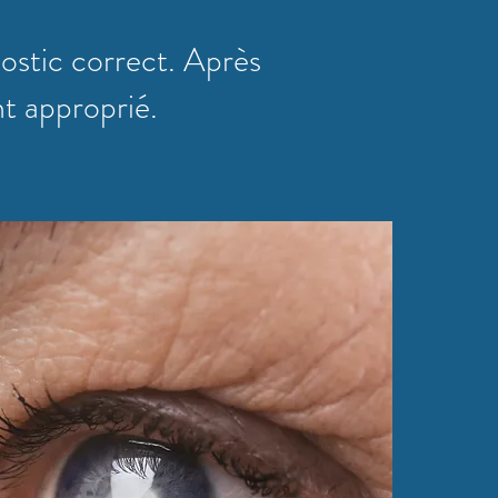
ostic correct. Après
t approprié.