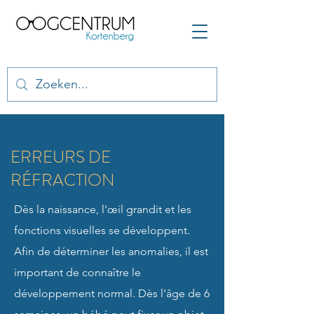
ERREURS DE
RÉFRACTION
Dès la naissance, l'œil grandit et les
fonctions visuelles se développent.
Afin de déterminer les anomalies, il est
important de connaître le
développement normal. Dès l'âge de 6