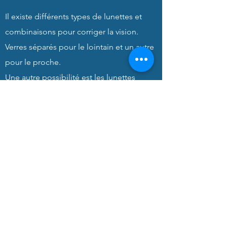
Il existe différents types de lunettes et
combinaisons pour corriger la vision.
Verres séparés pour le lointain et un autre
pour le proche.
Une autre possibilité est les
lunettes
multifocales
où la mise au point
rapprochée et éloignée est effectuée
avec les mêmes lunettes. Il faut s'habituer
à focaliser l'image à une distance
différente en inclinant la tête.
lentilles
La vision peut également être focalisée
avec des lentilles de contact.