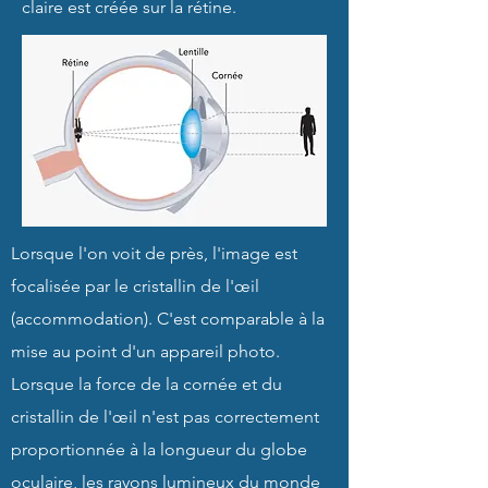
claire est créée sur la rétine.
Lorsque l'on voit de près, l'image est
focalisée par le cristallin de l'œil
(accommodation). C'est comparable à la
mise au point d'un appareil photo.
Lorsque la force de la cornée et du
cristallin de l'œil n'est pas correctement
proportionnée à la longueur du globe
oculaire, les rayons lumineux du monde